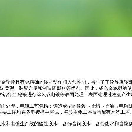
金轮毂具有更精确的转向动作和入弯性能，减小了车轮等旋转部
型 美观、装配方便和制造周期短等优点。因此，铝合金轮毂的使用
对铝合金 轮毂进行涂装或电镀等表面处理，表面处理过程会产生
处理，电镀工艺包括：铸造成型的轮毂→除蜡→除油→电解除
主要工序均在各电镀槽中完成，每步主要工序后均配有水洗工序
和电镀生产线的酸性废水、含锌含铜废水、含铬废水和含镍废水