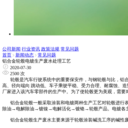
公司新闻
行业资讯
政策法规
常见问题
首页
新闻动态
常见问题
铝合金轮毂电镀生产废水处理工艺
2020-07-30
2500
次
轮毂是汽车行驶系统中的重要保安件，与钢轮毂与比，铝合
高、径向端向 跳动低、车子乘驶平稳、受力合理、耐腐蚀、造
厂家进入该汽车零部件的生产中。为了使轮毂更为美观，需要
铝合金轮毂一般采取涂装和电镀两种生产工艺对轮毂进行表面
除油→电解除油→镀镍→电解活化→镀铬→轮毂产品。电镀各
铝合金轮毂生产废水主要来源于轮毂涂装碱洗工序的碱性废水