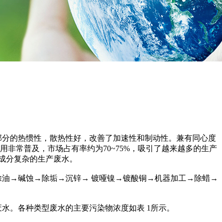
分的热惯性，散热性好，改善了加速性和制动性。兼有同心度
非常普及，市场占有率约为70~75%，吸引了越来越多的生产
成分复杂的生产废水。
油→碱蚀→除垢→沉锌→ 镀哑镍→镀酸铜→机器加工→除蜡→
。
。各种类型废水的主要污染物浓度如表 1所示。