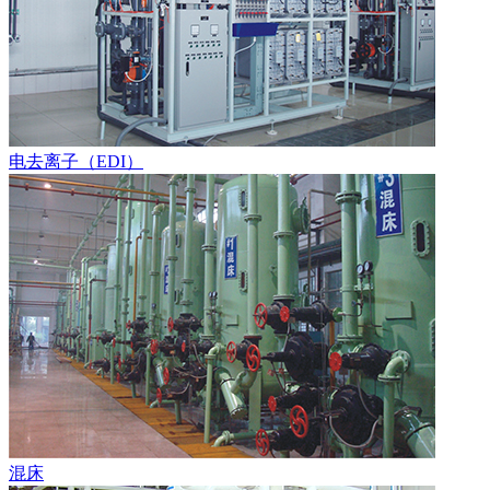
电去离子（EDI）
混床